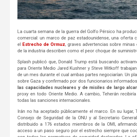
La cuarta semana de la guerra del Golfo Pérsico ha produc
comercial: un marco de paz estadounidense, una oferta co
el
Estrecho de Ormuz
, graves advertencias sobre minas 
de la industria describen como el peor choque de suministr
Splash publicó que, Donald Trump está buscando activame
para Oriente Medio Jared Kushner y Steve Witkoff trabajan
de un mes durante el cual ambas partes negociarían. Un p
sobre Gaza y confirmado por dos funcionarios informados
las capacidades nucleares y de misiles de largo alca
proxy en todo Oriente Medio. A cambio, Teherán recibiría
todas las sanciones internacionales.
Irán no ha aceptado públicamente el marco. En su lugar,
Consejo de Seguridad de la ONU y al Secretario Genera
distribuido a 176 estados miembros de la OMI, afirmand
acceso a un paso seguro por el estrecho siempre que coor
con todas las normativas de seguridad declaradas. La ofe