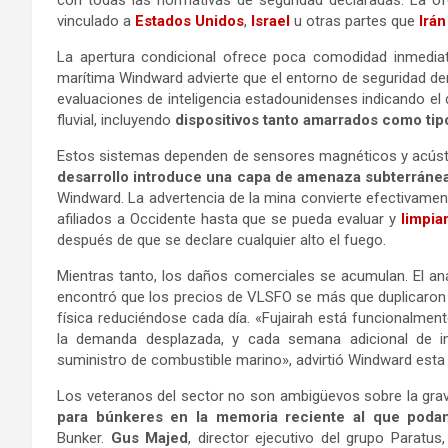
vinculado a
Estados Unidos
,
Israel
u otras partes que
Irán
La apertura condicional ofrece poca comodidad inmedia
marítima Windward advierte que el entorno de seguridad de
evaluaciones de inteligencia estadounidenses indicando el d
fluvial, incluyendo
dispositivos tanto amarrados como tip
Estos sistemas dependen de sensores magnéticos y acústico
desarrollo introduce una capa de amenaza subterránea 
Windward. La advertencia de la mina convierte efectivament
afiliados a Occidente hasta que se pueda evaluar y
limpiar 
después de que se declare cualquier alto el fuego.
Mientras tanto, los daños comerciales se acumulan. El a
encontró que los precios de VLSFO se más que duplicaron e
física reduciéndose cada día. «Fujairah está funcionalment
la demanda desplazada, y cada semana adicional de i
suministro de combustible marino», advirtió Windward est
Los veteranos del sector no son ambigüevos sobre la gra
para búnkeres en la memoria reciente al que poda
Bunker.
Gus Majed
, director ejecutivo del grupo Paratus