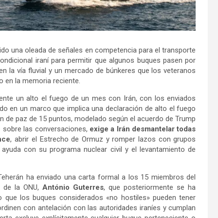
ido una oleada de señales en competencia para el transporte
ndicional iraní para permitir que algunos buques pasen por
en la vía fluvial y un mercado de búnkeres que los veteranos
o en la memoria reciente.
nte un alto el fuego de un mes con Irán, con los enviados
do en un marco que implica una declaración de alto el fuego
lan de paz de 15 puntos, modelado según el acuerdo de Trump
 sobre las conversaciones,
exige a Irán desmantelar todas
nce
, abrir el Estrecho de Ormuz y romper lazos con grupos
 ayuda con su programa nuclear civil y el levantamiento de
 Teherán ha enviado una carta formal a los 15 miembros del
l de la ONU,
António Guterres
, que posteriormente se ha
o que los buques considerados «no hostiles» pueden tener
dinen con antelación con las autoridades iraníes y cumplan
rta excluye explícitamente cualquier buque perteneciente o