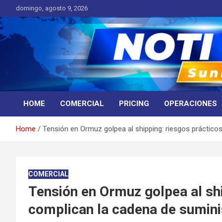
Skip
domingo, agosto 9, 2026
to
content
Noticias de Interés
Noticias Sunrise
HOME
COMERCIAL
PRICING
OPERACIONES
Home
Tensión en Ormuz golpea al shipping: riesgos práctico
COMERCIAL
Tensión en Ormuz golpea al shi
complican la cadena de sumini