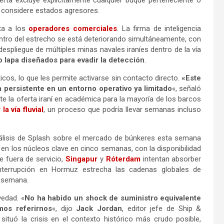
considere estados agresores.
ta a los
operadores comerciales
. La firma de inteligencia
ntro del estrecho se está deteriorando simultáneamente, con
espliegue de múltiples minas navales iraníes dentro de la vía
o lapa diseñados para evadir la detección
.
s, lo que les permite activarse sin contacto directo.
«Este
persistente en un entorno operativo ya limitado
«, señaló
e la oferta iraní en académica para la mayoría de los barcos
la vía fluvial
, un proceso que podría llevar semanas incluso
nálisis de Splash sobre el mercado de búnkeres esta semana
n los núcleos clave en cinco semanas, con la disponibilidad
e fuera de servicio,
Singapur
y
Róterdam
intentan absorber
nterrupción en Hormuz estrecha las cadenas globales de
a semana.
vedad. «
No ha habido un shock de suministro equivalente
mos referirnos
«, dijo
Jack Jordan
, editor jefe de Ship &
, situó la crisis en el contexto histórico más crudo posible,