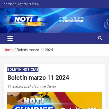
Skip
domingo, agosto 9, 2026
to
content
Noticias de Interés
Noticias Sunrise
Home
Boletín marzo 11 2024
BOLETÍN NOTICIAS
Boletín marzo 11 2024
11 marzo, 2024
Sunrise Cargo