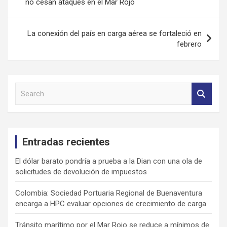
no cesan ataques en el Mar Rojo
entradas
La conexión del país en carga aérea se fortaleció en
febrero
S
e
a
r
c
Entradas recientes
h
El dólar barato pondría a prueba a la Dian con una ola de
solicitudes de devolución de impuestos
Colombia: Sociedad Portuaria Regional de Buenaventura
encarga a HPC evaluar opciones de crecimiento de carga
Tránsito marítimo por el Mar Rojo se reduce a mínimos de