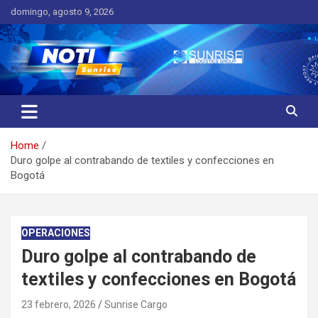
Skip
domingo, agosto 9, 2026
to
content
Noticias de Interés
Noticias Sunrise
Home
Duro golpe al contrabando de textiles y confecciones en
Bogotá
OPERACIONES
Duro golpe al contrabando de
textiles y confecciones en Bogotá
23 febrero, 2026
Sunrise Cargo