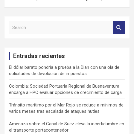
S
e
a
r
c
Entradas recientes
h
El dólar barato pondría a prueba a la Dian con una ola de
solicitudes de devolución de impuestos
Colombia: Sociedad Portuaria Regional de Buenaventura
encarga a HPC evaluar opciones de crecimiento de carga
Tránsito marítimo por el Mar Rojo se reduce a mínimos de
varios meses tras escalada de ataques hutíes
Amenaza sobre el Canal de Suez eleva la incertidumbre en
el transporte portacontenedor